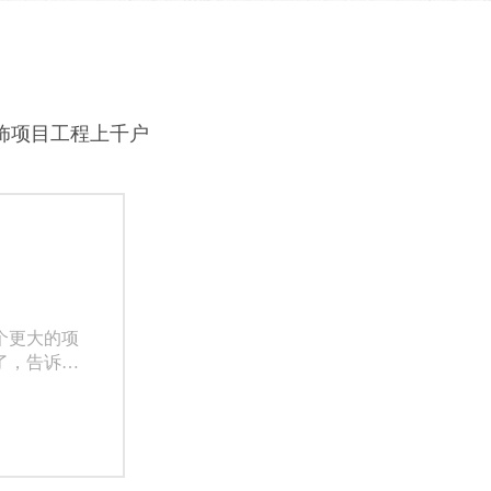
饰项目工程上千户
个更大的项
了，告诉大
如果我们经
都会看到每
么对于写字
们注重哪些
绍。