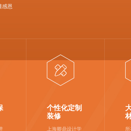
懂感恩
保
个性化定制
装修
进
上海卿鼎设计学
所