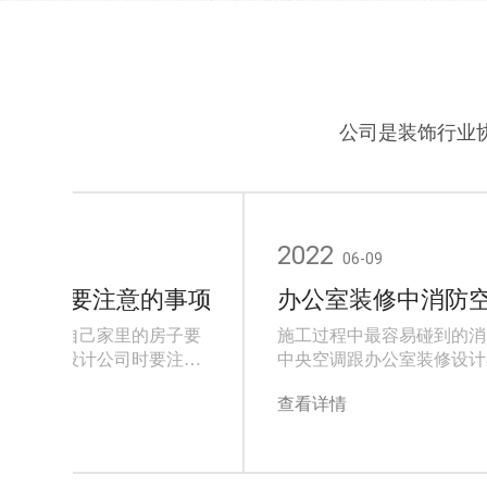
公司是装饰行业
2022
06-09
司时所要注意的事项
办公室装修中消防
修，还是自己家里的房子要
施工过程中最容易碰到的消
些找装修设计公司时要注意
中央空调跟办公室装修设计
利于找到专业的商业设计公
穿整个施工项目的强弱电等
查看详情
公司。那么，找装修设计公
要选择个专业办公室装修公
题呢?以下是我以自己多年的
公室策划，在设计过程中要
家总结的几点建议。
涉及到的众多项目体现到图
为办公室装修工程是个多元