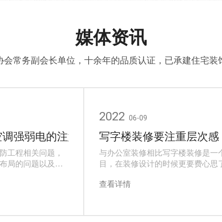
媒体资讯
协会常务副会长单位，十余年的品质认证，已承建住宅装
2022
06-09
空调强弱电的注意事项
写字楼装修要注重层次感
防工程相关问题，
与办公室装修相比写字楼装修是一
布局的问题以及贯
目，在装修设计的时候更要费心思
问题。装修前首先
家写字楼装修注重层次感很重要。
查看详情
司来进行自己的办
常去一些写字楼装修和办公楼我们
把办公室装修中所
一所建筑都有其独得的层次感，那
纸及预算单中，因
楼装修来说想要突出层次感需要我
化的施工组织，涉
方面呢?做一下相关写字楼装修的介