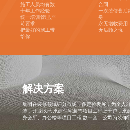
施工人员均有数
合同
十年工作经验
一次装修售后
统一培训管理,严
身
苛要求
永无增收费用
把最好的施工带
无后顾之忧
给你
解决方案
集团在装修领域细分市场，多定位发展，为全人
装，开业以已 承建住宅装饰项目工程上千户，承
身会所、办公楼等项目工程 数十套，公司为装饰