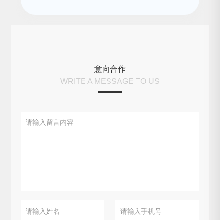
意向合作
WRITE A MESSAGE TO US